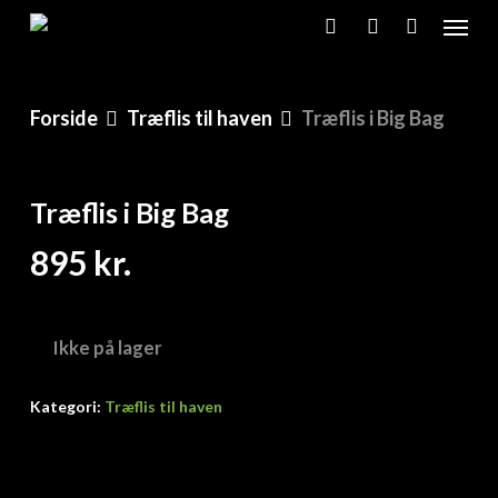
Skip
Menu
to
search
account
main
content
Forside
Træflis til haven
Træflis i Big Bag
Træflis i Big Bag
895
kr.
Ikke på lager
Kategori:
Træflis til haven