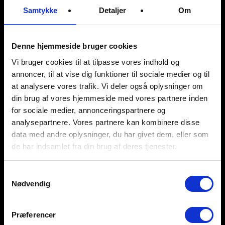
Vores brænde
Samtykke
Detaljer
Om
Hos brændestablen kan du vælge mellem
luft- og ovntørret samt friskt brænde af
Denne hjemmeside bruger cookies
høj kvalitet. Vi leverer primært brænde fra
Vi bruger cookies til at tilpasse vores indhold og
Danmark, da det gavner både miljøet og
annoncer, til at vise dig funktioner til sociale medier og til
samfundsøkonomien.
at analysere vores trafik. Vi deler også oplysninger om
din brug af vores hjemmeside med vores partnere inden
Vi er lagerførende i blandet løv, ask, bøg og
for sociale medier, annonceringspartnere og
eg og leverer brændet i et praktisk
analysepartnere. Vores partnere kan kombinere disse
engangsbrændetårn, som kan smides ud
data med andre oplysninger, du har givet dem, eller som
eller brændes.
de har indsamlet fra din brug af deres tjenester.
Bemærk: Ekstra tørretid skal påregnes ved
Samtykkevalg
lufttørret brænde.
Nødvendig
Vores briketter
Præferencer