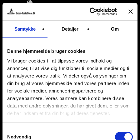
Tilføj til
kurv
Samtykke
Detaljer
Om
Sæk med
Denne hjemmeside bruger cookies
optændingspinde,
Vi bruger cookies til at tilpasse vores indhold og
8 liter
annoncer, til at vise dig funktioner til sociale medier og til
25
kr.
at analysere vores trafik. Vi deler også oplysninger om
din brug af vores hjemmeside med vores partnere inden
for sociale medier, annonceringspartnere og
analysepartnere. Vores partnere kan kombinere disse
Søg
data med andre oplysninger, du har givet dem, eller som
Søg
de har indsamlet fra din brug af deres tjenester.
Samtykkevalg
Nødvendig