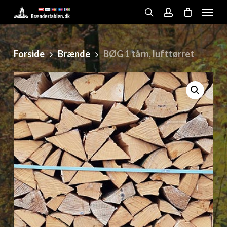
Skip
Menu
to
search
account
main
content
Forside
Brænde
BØG 1 tårn, lufttørret