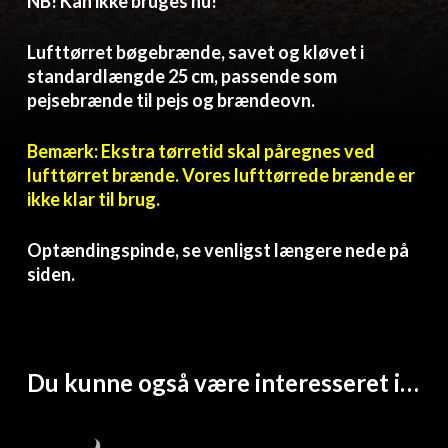
NB! Kan ikke bruges nu!
Lufttørret bøgebrænde, savet og kløvet i
standardlængde 25 cm, passende som
pejsebrænde til pejs og brændeovn.
Bemærk: Ekstra tørretid skal påregnes ved
lufttørret brænde. Vores lufttørrede brænde er
ikke klar til brug.
Optændingspinde, se venligst længere nede på
siden.
Du kunne også være interesseret i…